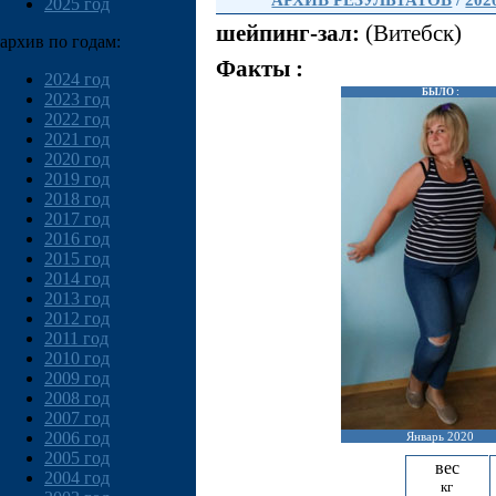
АРХИВ РЕЗУЛЬТАТОВ
/
202
2025 год
шейпинг-зал:
(Витебск)
архив по годам:
Факты :
2024 год
БЫЛО :
2023 год
2022 год
2021 год
2020 год
2019 год
2018 год
2017 год
2016 год
2015 год
2014 год
2013 год
2012 год
2011 год
2010 год
2009 год
2008 год
2007 год
2006 год
Январь 2020
2005 год
вес
2004 год
кг