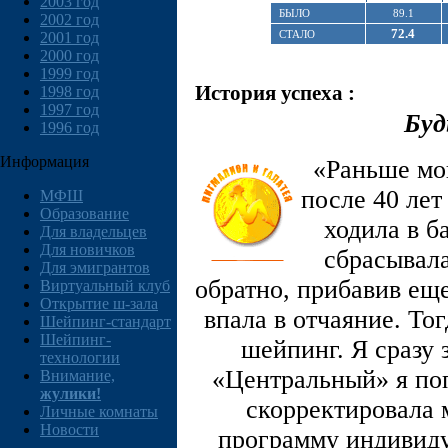
2003 год
БЫЛО
89.1
2002 год
72.4
СТАЛО
2001 год
2000 год
1999 год
История успеха :
1998 год
1997 год
Буд
1996 год
Информация
«Раньше мой
после 40 лет
МФШ
Образование
ходила в б
Для владельцев
Для новичков
сбрасывала
Для эмигрантов
обратно, прибавив еще
Виртуальный клуб
Открытие ш-зала
впала в отчаяние. Тог
Шейпинг-стандарт
Шейпинг-
шейпинг. Я сразу 
технологии
«Центральный» я поп
Внимание,
жулики!
скорректировала 
Личные комнаты
Новости
программу индивиду