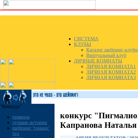
СИСТЕМА
КЛУБЫ
Каталог шейпинг-клубо
Виртуальный клуб
ЛИЧНЫЕ КОМНАТЫ
ЛИЧНАЯ КОМНАТА1
ЛИЧНАЯ КОМНАТА2
ЛИЧНАЯ КОМНАТА3
"Конкурс"
конкурс "Пигмалио
правила
лучшие истории
Капранова Наталья
шейпинг 'тонких'
тел