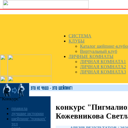
СИСТЕМА
КЛУБЫ
Каталог шейпинг-клубо
Виртуальный клуб
ЛИЧНЫЕ КОМНАТЫ
ЛИЧНАЯ КОМНАТА1
ЛИЧНАЯ КОМНАТА2
ЛИЧНАЯ КОМНАТА3
"Конкурс"
конкурс "Пигмалио
правила
лучшие истории
Кожевникова Светл
шейпинг 'тонких'
тел