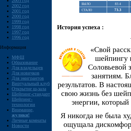
2003 год
БЫЛО
83.4
2002 год
73.3
СТАЛО
2001 год
2000 год
1999 год
История успеха :
1998 год
1997 год
1996 год
Информация
«Свой расск
шейпингу 
МФШ
Образование
Соловьевой 
Для владельцев
Для новичков
занятиям. Б
Для эмигрантов
результатов. В настоя
Виртуальный клуб
Открытие ш-зала
свою жизнь без шейпи
Шейпинг-стандарт
Шейпинг-
энергии, который 
технологии
Внимание,
Я никогда не была ху
жулики!
Личные комнаты
ощущала дискомфорт
Новости