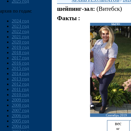
АРХИВ РЕЗУЛЬТАТОВ
/
202
2025 год
шейпинг-зал:
(Витебск)
архив по годам:
Факты :
2024 год
БЫЛО :
2023 год
2022 год
2021 год
2020 год
2019 год
2018 год
2017 год
2016 год
2015 год
2014 год
2013 год
2012 год
2011 год
2010 год
2009 год
2008 год
2007 год
2006 год
Сентябрь 2019
2005 год
вес
2004 год
кг