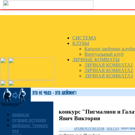
СИСТЕМА
КЛУБЫ
Каталог шейпинг-клубо
Виртуальный клуб
ЛИЧНЫЕ КОМНАТЫ
ЛИЧНАЯ КОМНАТА1
ЛИЧНАЯ КОМНАТА2
ЛИЧНАЯ КОМНАТА3
"Конкурс"
конкурс "Пигмалион и Гала
правила
Явич Виктория
лучшие истории
шейпинг 'тонких'
АРХИВ РЕЗУЛЬТАТОВ
/
2020 ГОД
/ ЯВИЧ ВИ
тел