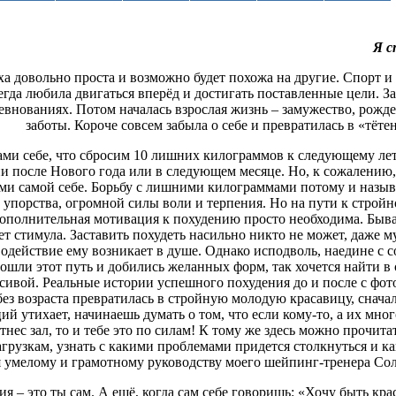
Я с
ха довольно проста и возможно будет похожа на другие. Спорт 
егда любила двигаться вперёд и достигать поставленные цели. За
евнованиях. Потом началась взрослая жизнь – замужество, рожде
заботы. Короче совсем забыла о себе и превратилась в «тёте
ми себе, что сбросим 10 лишних килограммов к следующему лет
и после Нового года или в следующем месяце. Но, к сожалению,
ми самой себе. Борьбу с лишними килограммами потому и назыв
 упорства, огромной силы воли и терпения. Но на пути к стройно
ополнительная мотивация к похудению просто необходима. Бывает
ает стимула. Заставить похудеть насильно никто не может, даже м
водействие ему возникает в душе. Однако исподволь, наедине с 
шли этот путь и добились желанных форм, так хочется найти в с
сивой. Реальные истории успешного похудения до и после с фот
без возраста превратилась в стройную молодую красавицу, снач
ий утихает, начинаешь думать о том, что если кому-то, а их мног
итнес зал, то и тебе это по силам! К тому же здесь можно прочи
рузкам, узнать с какими проблемами придется столкнуться и как
 умелому и грамотному руководству моего шейпинг-тренера Со
я – это ты сам. А ещё, когда сам себе говоришь: «Хочу быть кр