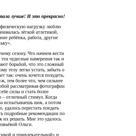
тала лучше! И это прекрасно!
и физическую нагрузку люблю
нималась лёгкой атлетикой,
ние ребёнка, работа, другие
ньку».
нему сезону. Что начнем вести
 эти чудесные намерения так и
ают борьбой, что это сложный
му телу легко устать, забыть о
 так: очень хочется похудеть,
уж, тем более что, чем сильнее
собой рассматривая фотографии
ебе силы и стать более
о – отличный стимул. Когда
ала испытываешь шок, а потом
о, удалось перестать поедать
тать подробные рекомендации по
 их решать. Мне это удалось.
ловьёвой Ольги.
асивой и привлекательной» и