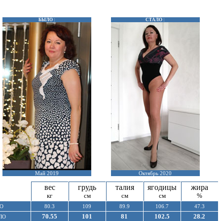
БЫЛО :
СТАЛО :
Май 2019
Октябрь 2020
вес
грудь
талия
ягодицы
жира
кг
см
см
см
%
О
80.3
109
89.9
106.7
47.3
70.55
101
81
102.5
28.2
ЛО