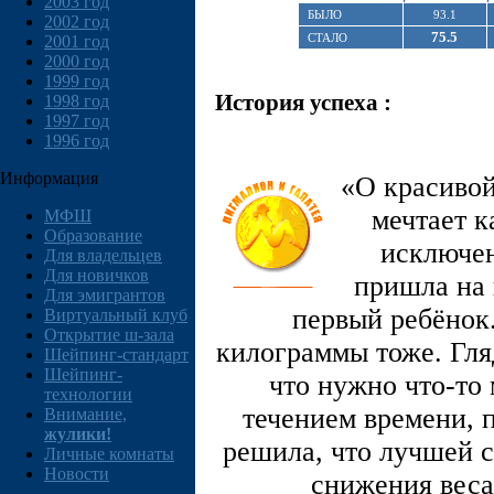
2003 год
БЫЛО
93.1
2002 год
75.5
СТАЛО
2001 год
2000 год
1999 год
История успеха :
1998 год
1997 год
1996 год
Информация
«О красивой
мечтает к
МФШ
Образование
исключен
Для владельцев
Для новичков
пришла на 
Для эмигрантов
первый ребёнок
Виртуальный клуб
Открытие ш-зала
килограммы тоже. Гляд
Шейпинг-стандарт
Шейпинг-
что нужно что-то 
технологии
течением времени, п
Внимание,
жулики!
решила, что лучшей 
Личные комнаты
Новости
снижения веса