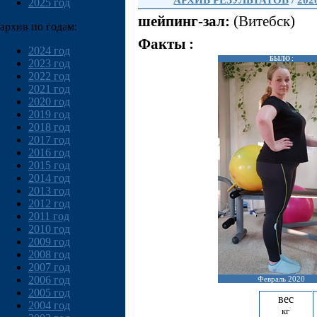
АРХИВ РЕЗУЛЬТАТОВ
/
202
2025 год
шейпинг-зал:
(Витебск)
архив по годам:
Факты :
2024 год
БЫЛО :
2023 год
2022 год
2021 год
2020 год
2019 год
2018 год
2017 год
2016 год
2015 год
2014 год
2013 год
2012 год
2011 год
2010 год
2009 год
2008 год
2007 год
2006 год
Февраль 2020
2005 год
вес
2004 год
кг