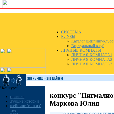
СИСТЕМА
КЛУБЫ
Каталог шейпинг-клубо
Виртуальный клуб
ЛИЧНЫЕ КОМНАТЫ
ЛИЧНАЯ КОМНАТА1
ЛИЧНАЯ КОМНАТА2
ЛИЧНАЯ КОМНАТА3
"Конкурс"
конкурс "Пигмалио
правила
лучшие истории
Маркова Юлия
шейпинг 'тонких'
тел