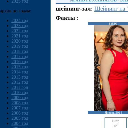
АРХИВ РЕЗУЛЬТАТОВ
/
202
2025 год
шейпинг-зал:
Шейпинг на 
архив по годам:
Факты :
2024 год
БЫЛО :
2023 год
2022 год
2021 год
2020 год
2019 год
2018 год
2017 год
2016 год
2015 год
2014 год
2013 год
2012 год
2011 год
2010 год
2009 год
2008 год
2007 год
2006 год
Январь 2018
2005 год
вес
2004 год
кг