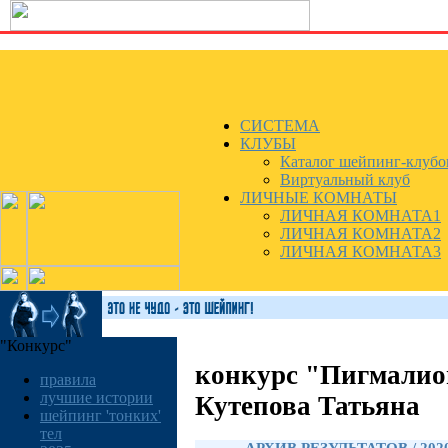
СИСТЕМА
КЛУБЫ
Каталог шейпинг-клубо
Виртуальный клуб
ЛИЧНЫЕ КОМНАТЫ
ЛИЧНАЯ КОМНАТА1
ЛИЧНАЯ КОМНАТА2
ЛИЧНАЯ КОМНАТА3
"Конкурс"
конкурс "Пигмалио
правила
лучшие истории
Кутепова Татьяна
шейпинг 'тонких'
тел