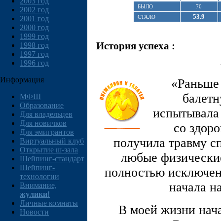
2003 год
БЫЛО
70
2002 год
53.9
СТАЛО
2001 год
2000 год
1999 год
История успеха :
1998 год
1997 год
1996 год
Информация
«Раньше 
балетн
МФШ
Образование
испытывала 
Для владельцев
Для новичков
со здоро
Для эмигрантов
получила травму сп
Виртуальный клуб
Открытие ш-зала
любые физически
Шейпинг-стандарт
Шейпинг-
полностью исключены
технологии
начала н
Внимание,
жулики!
Личные комнаты
В моей жизни нача
Новости