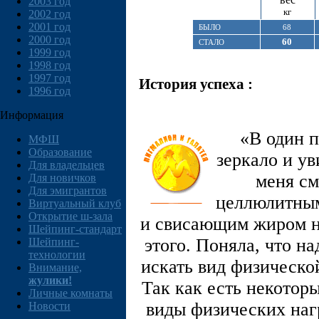
2003 год
кг
2002 год
2001 год
БЫЛО
68
2000 год
60
СТАЛО
1999 год
1998 год
1997 год
История успеха :
1996 год
Информация
«В один 
МФШ
Образование
зеркало и у
Для владельцев
меня см
Для новичков
Для эмигрантов
целлюлитным
Виртуальный клуб
Открытие ш-зала
и свисающим жиром на
Шейпинг-стандарт
этого. Поняла, что на
Шейпинг-
технологии
искать вид физической
Внимание,
жулики!
Так как есть некотор
Личные комнаты
виды физических нагр
Новости