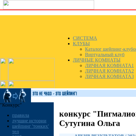
СИСТЕМА
КЛУБЫ
Каталог шейпинг-клубо
Виртуальный клуб
ЛИЧНЫЕ КОМНАТЫ
ЛИЧНАЯ КОМНАТА1
ЛИЧНАЯ КОМНАТА2
ЛИЧНАЯ КОМНАТА3
"Конкурс"
конкурс "Пигмалио
правила
лучшие истории
Сутугина Ольга
шейпинг 'тонких'
тел