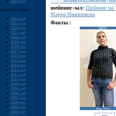
АРХИВ РЕЗУЛЬТАТОВ
/
202
2025 год
шейпинг-зал:
Шейпинг на 
архив по годам:
Мария Иванникова
2024 год
Факты :
2023 год
2022 год
БЫЛО :
2021 год
2020 год
2019 год
2018 год
2017 год
2016 год
2015 год
2014 год
2013 год
2012 год
2011 год
2010 год
2009 год
2008 год
2007 год
2006 год
2005 год
Март 2024
2004 год
вес