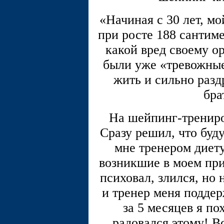
«Начиная с 30 лет, мо
при росте 188 сантиме
какой вред своему о
были уже «тревожные
жить и сильно разд
бра
На шейпинг-трениро
Сразу решил, что буд
мне тренером диету
возникшие в моем пр
психовал, злился, но 
и тренер меня поддер
за 5 месяцев я по
радовался этому! В