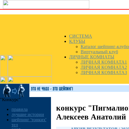
СИСТЕМА
КЛУБЫ
Каталог шейпинг-клубо
Виртуальный клуб
ЛИЧНЫЕ КОМНАТЫ
ЛИЧНАЯ КОМНАТА1
ЛИЧНАЯ КОМНАТА2
ЛИЧНАЯ КОМНАТА3
"Конкурс"
конкурс "Пигмалио
правила
лучшие истории
Алексеев Анатолий
шейпинг 'тонких'
тел