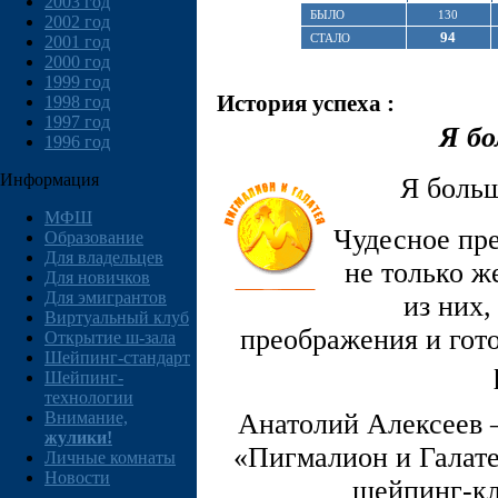
2003 год
БЫЛО
130
2002 год
94
СТАЛО
2001 год
2000 год
1999 год
История успеха :
1998 год
1997 год
Я бо
1996 год
Информация
Я больш
МФШ
Чудесное пр
Образование
Для владельцев
не только 
Для новичков
Для эмигрантов
из них,
Виртуальный клуб
преображения и гото
Открытие ш-зала
Шейпинг-стандарт
Шейпинг-
технологии
Анатолий Алексеев –
Внимание,
жулики!
«Пигмалион и Галате
Личные комнаты
Новости
шейпинг-кл