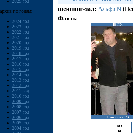
АРХИВ РЕЗУЛЬТАТОВ
/
202
2025 год
шейпинг-зал:
Альфа N
(Пск
архив по годам:
Факты :
2024 год
БЫЛО :
2023 год
2022 год
2021 год
2020 год
2019 год
2018 год
2017 год
2016 год
2015 год
2014 год
2013 год
2012 год
2011 год
2010 год
2009 год
2008 год
2007 год
2006 год
Сентябрь 2023
2005 год
вес
2004 год
кг