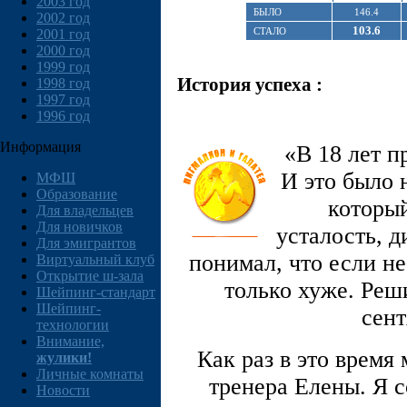
2003 год
БЫЛО
146.4
2002 год
103.6
СТАЛО
2001 год
2000 год
1999 год
История успеха :
1998 год
1997 год
1996 год
Информация
«В 18 лет пр
И это было н
МФШ
Образование
которы
Для владельцев
Для новичков
усталость, д
Для эмигрантов
понимал, что если не
Виртуальный клуб
Открытие ш-зала
только хуже. Реши
Шейпинг-стандарт
Шейпинг-
сент
технологии
Внимание,
Как раз в это время
жулики!
Личные комнаты
тренера Елены. Я с
Новости