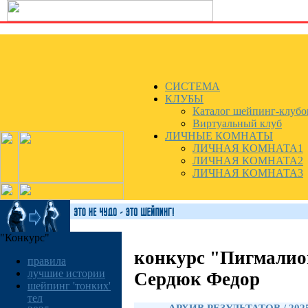
СИСТЕМА
КЛУБЫ
Каталог шейпинг-клубо
Виртуальный клуб
ЛИЧНЫЕ КОМНАТЫ
ЛИЧНАЯ КОМНАТА1
ЛИЧНАЯ КОМНАТА2
ЛИЧНАЯ КОМНАТА3
"Конкурс"
конкурс "Пигмалио
правила
лучшие истории
Сердюк Федор
шейпинг 'тонких'
тел