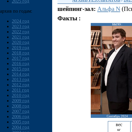
АРХИВ РЕЗУЛЬТАТОВ
/
202
2025 год
шейпинг-зал:
Альфа N
(Пск
архив по годам:
Факты :
2024 год
БЫЛО :
2023 год
2022 год
2021 год
2020 год
2019 год
2018 год
2017 год
2016 год
2015 год
2014 год
2013 год
2012 год
2011 год
2010 год
2009 год
2008 год
2007 год
2006 год
Сентябрь 2024
2005 год
вес
2004 год
кг