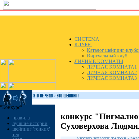
СИСТЕМА
КЛУБЫ
Каталог шейпинг-клубо
Виртуальный клуб
ЛИЧНЫЕ КОМНАТЫ
ЛИЧНАЯ КОМНАТА1
ЛИЧНАЯ КОМНАТА2
ЛИЧНАЯ КОМНАТА3
"Конкурс"
конкурс "Пигмалио
правила
лучшие истории
Суховерхова Людми
шейпинг 'тонких'
тел