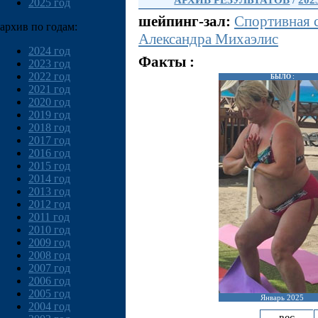
АРХИВ РЕЗУЛЬТАТОВ
/
202
2025 год
шейпинг-зал:
Спортивная 
архив по годам:
Александра Михаэлис
2024 год
Факты :
2023 год
2022 год
БЫЛО :
2021 год
2020 год
2019 год
2018 год
2017 год
2016 год
2015 год
2014 год
2013 год
2012 год
2011 год
2010 год
2009 год
2008 год
2007 год
2006 год
2005 год
Январь 2025
2004 год
вес