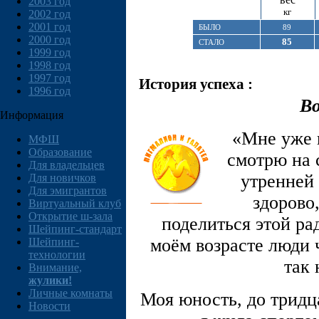
2003 год
кг
2002 год
2001 год
БЫЛО
89
2000 год
85
СТАЛО
1999 год
1998 год
1997 год
История успеха :
1996 год
Во
Информация
«Мне уже п
МФШ
Образование
смотрю на 
Для владельцев
утренней 
Для новичков
Для эмигрантов
здорово,
Виртуальный клуб
Открытие ш-зала
поделиться этой ра
Шейпинг-стандарт
моём возрасте люди ч
Шейпинг-
технологии
так 
Внимание,
жулики!
Личные комнаты
Моя юность, до тридца
Новости