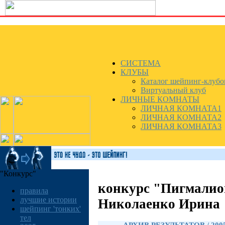
СИСТЕМА
КЛУБЫ
Каталог шейпинг-клубо
Виртуальный клуб
ЛИЧНЫЕ КОМНАТЫ
ЛИЧНАЯ КОМНАТА1
ЛИЧНАЯ КОМНАТА2
ЛИЧНАЯ КОМНАТА3
"Конкурс"
конкурс "Пигмалио
правила
лучшие истории
Николаенко Ирина
шейпинг 'тонких'
тел