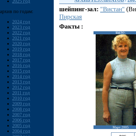
АРХИВ РЕЗУЛЬТАТОВ
/
200
2025 год
шейпинг-зал:
"Вистан"
(Ви
архив по годам:
Пирская
2024 год
Факты :
2023 год
2022 год
БЫЛО :
2021 год
2020 год
2019 год
2018 год
2017 год
2016 год
2015 год
2014 год
2013 год
2012 год
2011 год
2010 год
2009 год
2008 год
2007 год
2006 год
2005 год
Март 2005
2004 год
вес