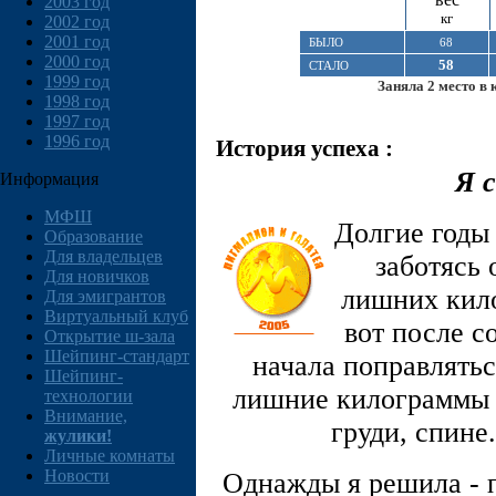
2003 год
кг
2002 год
2001 год
БЫЛО
68
2000 год
58
СТАЛО
1999 год
Заняла 2 место в 
1998 год
1997 год
1996 год
История успеха :
Я 
Информация
МФШ
Долгие годы
Образование
Для владельцев
заботясь 
Для новичков
лишних кило
Для эмигрантов
Виртуальный клуб
вот после со
Открытие ш-зала
Шейпинг-стандарт
начала поправлятьс
Шейпинг-
лишние килограммы 
технологии
Внимание,
груди, спине.
жулики!
Личные комнаты
Новости
Однажды я решила - п