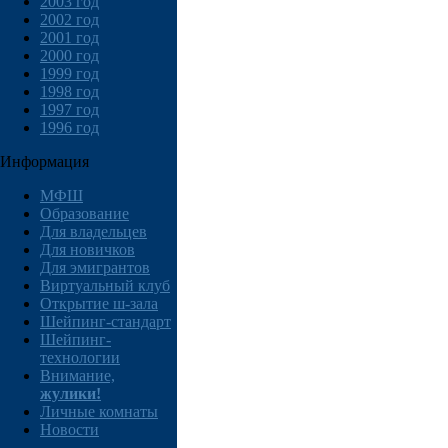
2003 год
2002 год
2001 год
2000 год
1999 год
1998 год
1997 год
1996 год
Информация
МФШ
Образование
Для владельцев
Для новичков
Для эмигрантов
Виртуальный клуб
Открытие ш-зала
Шейпинг-стандарт
Шейпинг-
технологии
Внимание,
жулики!
Личные комнаты
Новости