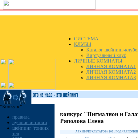
СИСТЕМА
КЛУБЫ
Каталог шейпинг-клубо
Виртуальный клуб
ЛИЧНЫЕ КОМНАТЫ
ЛИЧНАЯ КОМНАТА1
ЛИЧНАЯ КОМНАТА2
ЛИЧНАЯ КОМНАТА3
"Конкурс"
конкурс "Пигмалион и Гала
правила
Ряполова Елена
лучшие истории
шейпинг 'тонких'
АРХИВ РЕЗУЛЬТАТОВ
/
2001 ГОД
/ РЯПОЛОВ
тел