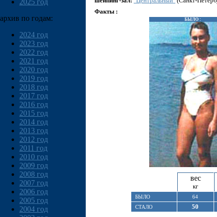
шейпинг-зал:
"Центральный"
(Санкт-Петерб
2025 год
Факты :
архив по годам:
БЫЛО :
2024 год
2023 год
2022 год
2021 год
2020 год
2019 год
2018 год
2017 год
2016 год
2015 год
2014 год
2013 год
2012 год
2011 год
2010 год
2009 год
2008 год
вес
2007 год
кг
2006 год
БЫЛО
64
2005 год
50
СТАЛО
2004 год