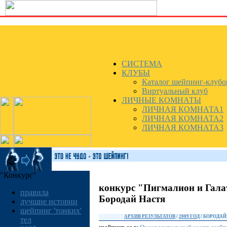
СИСТЕМА
КЛУБЫ
Каталог шейпинг-клубо
Виртуальный клуб
ЛИЧНЫЕ КОМНАТЫ
ЛИЧНАЯ КОМНАТА1
ЛИЧНАЯ КОМНАТА2
ЛИЧНАЯ КОМНАТА3
"Конкурс"
конкурс "Пигмалион и Гала
правила
Бородай Настя
лучшие истории
шейпинг 'тонких'
АРХИВ РЕЗУЛЬТАТОВ
/
2009 ГОД
/ БОРОДАЙ
тел