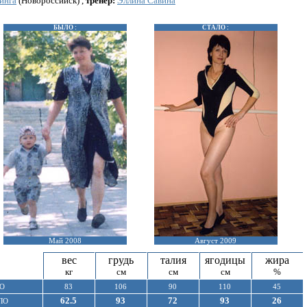
инга
(Новороссийск) ,
тренер:
Эллина Савина
БЫЛО :
СТАЛО :
Май 2008
Август 2009
вес
грудь
талия
ягодицы
жира
кг
см
см
см
%
О
83
106
90
110
45
62.5
93
72
93
26
ЛО