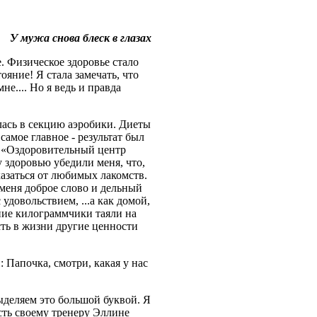
У мужа снова блеск в глазах
. Физическое здоровье стало
ояние! Я стала замечать, что
не.... Но я ведь и правда
лась в секцию аэробики. Диеты
амое главное - результат был
в «Оздоровительный центр
 здоровью убедили меня, что,
казаться от любимых лакомств.
меня доброе слово и дельный
 удовольствием, ...а как домой,
шние килограммчики таяли на
сть в жизни другие ценности
 Папочка, смотри, какая у нас
ыделяем это большой буквой. Я
сть своему тренеру Эллине