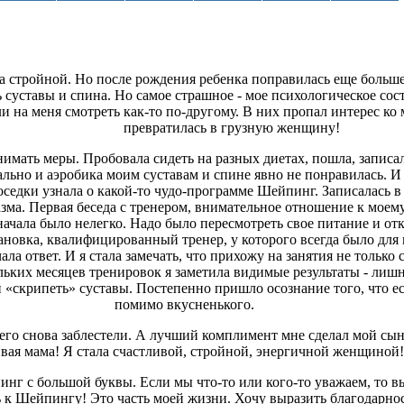
а стройной. Но после рождения ребенка поправилась еще больше
 суставы и спина. Но самое страшное - мое психологическое сост
ли на меня смотреть как-то по-другому. В них пропал интерес ко м
превратилась в грузную женщину!
нимать меры. Пробовала сидеть на разных диетах, пошла, записа
льно и аэробика моим суставам и спине явно не понравилась. И с
оседки узнала о какой-то чудо-программе Шейпинг. Записалась 
зма. Первая беседа с тренером, внимательное отношение к моему
начала было нелегко. Надо было пересмотреть свое питание и от
новка, квалифицированный тренер, у которого всегда было для 
ла ответ. И я стала замечать, что прихожу на занятия не только с
ольких месяцев тренировок я заметила видимые результаты - ли
 и «скрипеть» суставы. Постепенно пришло осознание того, что е
помимо вкусненького.
 его снова заблестели. А лучший комплимент мне сделал мой сын:
вая мама! Я стала счастливой, стройной, энергичной женщиной!
инг с большой буквы. Если мы что-то или кого-то уважаем, то в
к Шейпингу! Это часть моей жизни. Хочу выразить благодарно