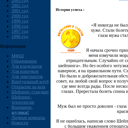
2003 год
2002 год
История успеха :
2001 год
2000 год
1999 год
«Я никогда не был
1998 год
хуже. Стали болеть
1997 год
глаза мужа ста
1996 год
Информация
Я начала срочно при
меня измучили мора
МФШ
отрицательным. Случайно от с
Образование
шейпинга». Но без особого энтузиа
Для владельцев
наверное, я на правильном пути. С
Для новичков
Но были и доброжелательная обста
Для эмигрантов
совет, на любой свой вопрос я получа
Виртуальный клуб
где мне всегда рады. После неск
Открытие ш-зала
глазах. Пререстала болеть спина
Шейпинг-стандарт
Шейпинг-
технологии
Муж был не просто доволен - глаза
Внимание,
краси
жулики!
Личные комнаты
Я не ошиблась, написав слово Шейп
Новости
с большим уважением отношусь 