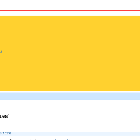
в
тея"
 НАСТЯ