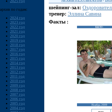
АРХИВ РЕЗУЛЬТАТОВ
/
201
2025 год
шейпинг-зал:
Оздоровител
архив по годам:
тренер:
Эллина Савина
2024 год
Факты :
2023 год
2022 год
БЫЛО :
2021 год
2020 год
2019 год
2018 год
2017 год
2016 год
2015 год
2014 год
2013 год
2012 год
2011 год
2010 год
2009 год
2008 год
2007 год
2006 год
2005 год
Ноябрь 2009
2004 год
вес