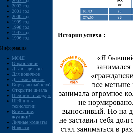
2003 год
кг
2002 год
2001 год
БЫЛО
98
2000 год
80
СТАЛО
1999 год
1998 год
1997 год
История успеха :
1996 год
Информация
«Я бывший
МФШ
Образование
занимался 
Для владельцев
«граждански
Для новичков
Для эмигрантов
все меньше 
Виртуальный клуб
Открытие ш-зала
занимала огромное ко
Шейпинг-стандарт
- не нормировано
Шейпинг-
технологии
выносливый. Но на де
Внимание,
жулики!
не заставил себя долг
Личные комнаты
стал заниматься в ра
Новости