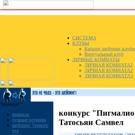
СИСТЕМА
КЛУБЫ
Каталог шейпинг-клубо
Виртуальный клуб
ЛИЧНЫЕ КОМНАТЫ
ЛИЧНАЯ КОМНАТА1
ЛИЧНАЯ КОМНАТА2
ЛИЧНАЯ КОМНАТА3
"Конкурс"
конкурс "Пигмалио
правила
лучшие истории
Татосьян Самвел
шейпинг 'тонких'
тел