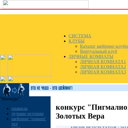
СИСТЕМА
КЛУБЫ
Каталог шейпинг-клубо
Виртуальный клуб
ЛИЧНЫЕ КОМНАТЫ
ЛИЧНАЯ КОМНАТА1
ЛИЧНАЯ КОМНАТА2
ЛИЧНАЯ КОМНАТА3
"Конкурс"
конкурс "Пигмалио
правила
лучшие истории
Золотых Вера
шейпинг 'тонких'
тел