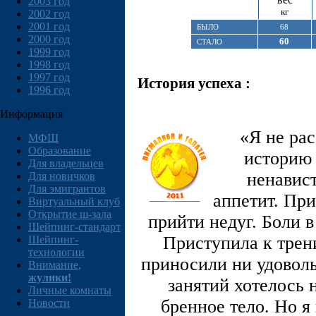
2003 год
кг
2002 год
2001 год
БЫЛО
68
2000 год
60
СТАЛО
1999 год
1998 год
1997 год
История успеха :
1996 год
Информация
«Я не ра
МФШ
Образование
историю 
Для владельцев
ненавист
Для новичков
Для эмигрантов
аппетит. Пр
Виртуальный клуб
Открытие ш-зала
прийти недуг. Боли в
Шейпинг-стандарт
Приступила к трен
Шейпинг-
технологии
приносили ни удоволь
Внимание,
жулики!
занятий хотелось 
Личные комнаты
бренное тело. Но я
Новости