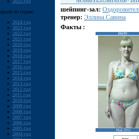
АРХИВ РЕЗУЛЬТАТОВ
/
201
2025 год
шейпинг-зал:
Оздоровител
архив по годам:
тренер:
Эллина Савина
2024 год
Факты :
2023 год
2022 год
БЫЛО :
2021 год
2020 год
2019 год
2018 год
2017 год
2016 год
2015 год
2014 год
2013 год
2012 год
2011 год
2010 год
2009 год
2008 год
2007 год
2006 год
2005 год
Май 2011
2004 год
вес