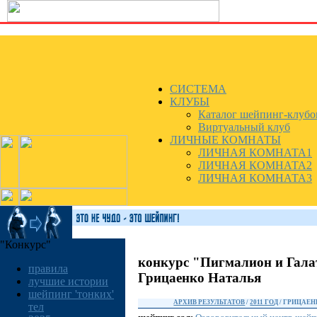
СИСТЕМА
КЛУБЫ
Каталог шейпинг-клубо
Виртуальный клуб
ЛИЧНЫЕ КОМНАТЫ
ЛИЧНАЯ КОМНАТА1
ЛИЧНАЯ КОМНАТА2
ЛИЧНАЯ КОМНАТА3
"Конкурс"
конкурс "Пигмалион и Гала
правила
Грицаенко Наталья
лучшие истории
шейпинг 'тонких'
АРХИВ РЕЗУЛЬТАТОВ
/
2011 ГОД
/ ГРИЦАЕН
тел