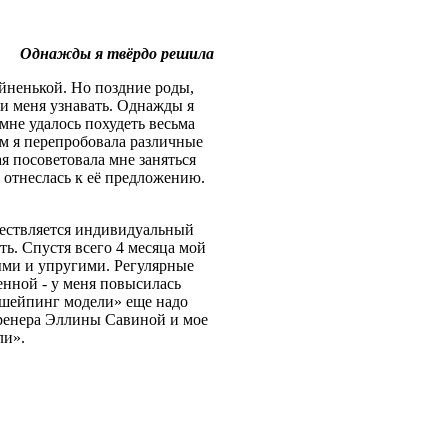
Однажды я твёрдо решила
йненькой. Но поздние роды,
и меня узнавать. Однажды я
мне удалось похудеть весьма
ом я перепробовала различные
я посоветовала мне заняться
отнеслась к её предложению.
ществляется индивидуальный
ть. Спустя всего 4 месяца мой
ыми и упругими. Регулярные
енной - у меня повысилась
«шейпинг модели» еще надо
тренера Эллины Савиной и мое
ли».