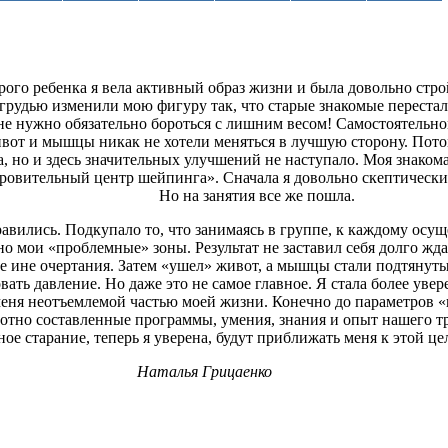
ого ребенка я вела активный образ жизни и была довольно стро
грудью изменили мою фигуру так, что старые знакомые перестал
не нужно обязательно бороться с лишним весом! Самостоятельно
ивот и мышцы никак не хотели меняться в лучшую сторону. Пот
, но и здесь значительных улучшений не наступало. Моя знакома
овительный центр шейпинга». Сначала я довольно скептически 
Но на занятия все же пошла.
авились. Подкупало то, что занимаясь в группе, к каждому осу
о мои «проблемные» зоны. Результат не заставил себя долго жда
ые ине очертания. Затем «ушел» живот, а мышцы стали подтянут
ть давление. Но даже это не самое главное. Я стала более увер
меня неотъемлемой частью моей жизни. Конечно до параметров 
амотно составленные программы, умения, знания и опыт нашего 
ное старание, теперь я уверена, будут приближать меня к этой це
Наталья Грицаенко