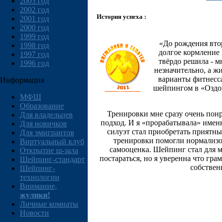
2003 год
2002 год
История успеха :
2001 год
2000 год
1999 год
«До рождения втор
1998 год
долгое кормление 
1997 год
твёрдо решила - м
1996 год
незначительно, а ж
варианты фитнесса
Информация
шейпингом в «Оздор
МФШ
Образование
Тренировки мне сразу очень понр
Для владельцев
подход. И я «прорабатывала» именн
Для новичков
силуэт стал приобретать приятн
Для эмигрантов
тренировки помогли нормализова
Виртуальный клуб
самооценка. Шейпинг стал для 
Открытие ш-зала
постараться, но я уверенна что гр
Шейпинг-стандарт
собствен
Шейпинг-
технологии
Внимание,
жулики!
Личные комнаты
Новости