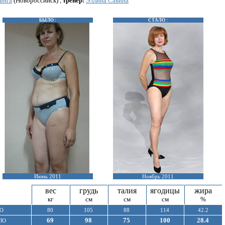
инга
(Новороссийск) ,
тренер:
Эллина Савина
БЫЛО :
СТАЛО :
Июнь 2011
Ноябрь 2011
вес
грудь
талия
ягодицы
жира
кг
см
см
см
%
О
80
105
88
114
42.2
69
98
75
100
28.4
ЛО