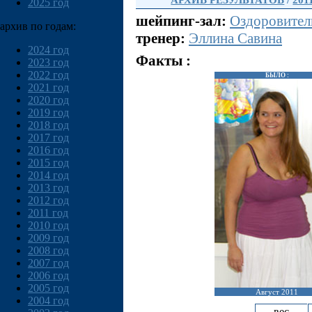
АРХИВ РЕЗУЛЬТАТОВ
/
201
2025 год
шейпинг-зал:
Оздоровител
архив по годам:
тренер:
Эллина Савина
2024 год
Факты :
2023 год
2022 год
БЫЛО :
2021 год
2020 год
2019 год
2018 год
2017 год
2016 год
2015 год
2014 год
2013 год
2012 год
2011 год
2010 год
2009 год
2008 год
2007 год
2006 год
2005 год
Август 2011
2004 год
вес