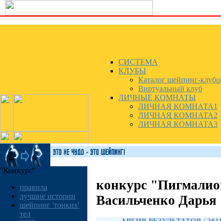
СИСТЕМА
КЛУБЫ
Каталог шейпинг-клубо
Виртуальный клуб
ЛИЧНЫЕ КОМНАТЫ
ЛИЧНАЯ КОМНАТА1
ЛИЧНАЯ КОМНАТА2
ЛИЧНАЯ КОМНАТА3
"Конкурс"
конкурс "Пигмалио
правила
лучшие истории
Васильченко Дарья
шейпинг 'тонких'
тел