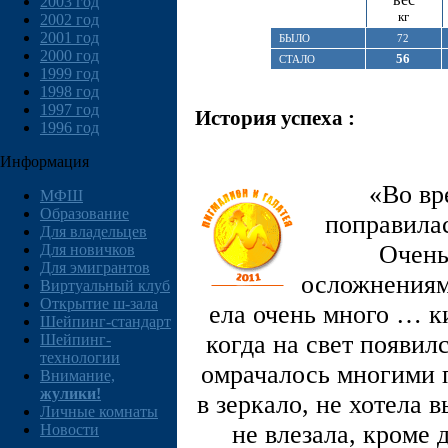
2003 год
кг
2002 год
2001 год
БЫЛО
72
2000 год
56
СТАЛО
1999 год
1998 год
1997 год
История успеха :
1996 год
Информация
«Во вр
МФШ
Образование
поправилас
Для владельцев
Очень
Для новичков
Для эмигрантов
осложнениями
Виртуальный клуб
Открытие ш-зала
ела очень много … ки
Шейпинг-стандарт
когда на свет появил
Шейпинг-
технологии
омрачалось многими п
Внимание,
жулики!
в зеркало, не хотела 
Личные комнаты
не влезала, кроме 
Новости