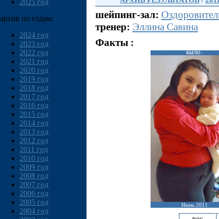
АРХИВ РЕЗУЛЬТАТОВ
/
201
2025 год
шейпинг-зал:
Оздоровител
архив по годам:
тренер:
Эллина Савина
2024 год
Факты :
2023 год
2022 год
БЫЛО :
2021 год
2020 год
2019 год
2018 год
2017 год
2016 год
2015 год
2014 год
2013 год
2012 год
2011 год
2010 год
2009 год
2008 год
2007 год
2006 год
2005 год
Июнь 2011
2004 год
вес