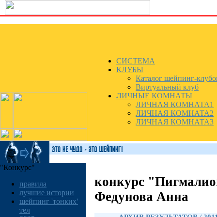
СИСТЕМА
КЛУБЫ
Каталог шейпинг-клубо
Виртуальный клуб
ЛИЧНЫЕ КОМНАТЫ
ЛИЧНАЯ КОМНАТА1
ЛИЧНАЯ КОМНАТА2
ЛИЧНАЯ КОМНАТА3
"Конкурс"
конкурс "Пигмалио
правила
лучшие истории
Федунова Анна
шейпинг 'тонких'
тел