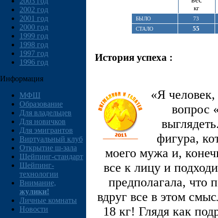
2003 год
кг
2002 год
2001 год
БЫЛО
73
2000 год
55
СТАЛО
1999 год
1998 год
1997 год
История успеха :
1996 год
Информация
«Я человек,
МФШ
Образование
вопрос 
Для владельцев
выглядеть
Для новичков
Для эмигрантов
фигура, ко
Виртуальный клуб
Открытие ш-зала
моего мужа и, конечн
Шейпинг-стандарт
все к лицу и подход
Шейпинг-
технологии
предполагала, что 
Внимание,
жулики!
вдруг все в этом смы
Личные комнаты
18 кг! Глядя как по
Новости