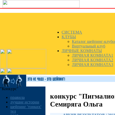
СИСТЕМА
КЛУБЫ
Каталог шейпинг-клубо
Виртуальный клуб
ЛИЧНЫЕ КОМНАТЫ
ЛИЧНАЯ КОМНАТА1
ЛИЧНАЯ КОМНАТА2
ЛИЧНАЯ КОМНАТА3
"Конкурс"
конкурс "Пигмалио
правила
лучшие истории
Семиряга Ольга
шейпинг 'тонких'
тел