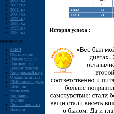
2003 год
кг
2002 год
2001 год
БЫЛО
92
2000 год
71
СТАЛО
1999 год
1998 год
1997 год
История успеха :
1996 год
Информация
«Вес был мо
МФШ
Образование
диетах.
Для владельцев
оставали
Для новичков
Для эмигрантов
второй
Виртуальный клуб
Открытие ш-зала
соответственно и пита
Шейпинг-стандарт
больше поправил
Шейпинг-
технологии
самочувствие: стали 
Внимание,
жулики!
вещи стали висеть вш
Личные комнаты
о былом. Да и гл
Новости