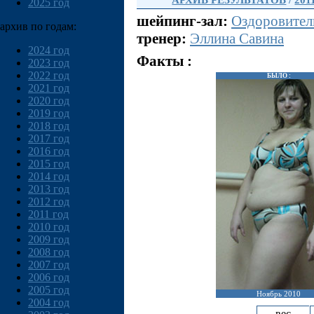
АРХИВ РЕЗУЛЬТАТОВ
/
201
2025 год
шейпинг-зал:
Оздоровител
архив по годам:
тренер:
Эллина Савина
2024 год
Факты :
2023 год
2022 год
БЫЛО :
2021 год
2020 год
2019 год
2018 год
2017 год
2016 год
2015 год
2014 год
2013 год
2012 год
2011 год
2010 год
2009 год
2008 год
2007 год
2006 год
2005 год
Ноябрь 2010
2004 год
вес