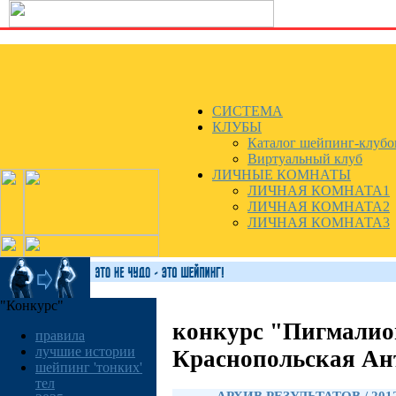
СИСТЕМА
КЛУБЫ
Каталог шейпинг-клубо
Виртуальный клуб
ЛИЧНЫЕ КОМНАТЫ
ЛИЧНАЯ КОМНАТА1
ЛИЧНАЯ КОМНАТА2
ЛИЧНАЯ КОМНАТА3
"Конкурс"
конкурс "Пигмалио
правила
лучшие истории
Краснопольская Ан
шейпинг 'тонких'
тел