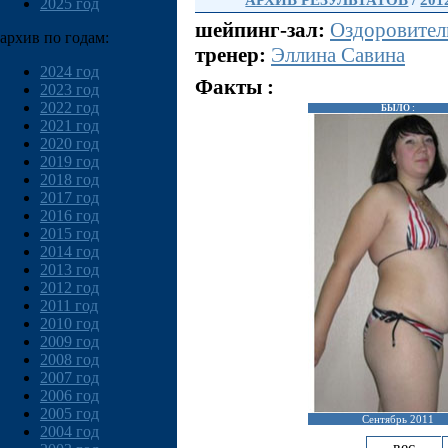
АРХИВ РЕЗУЛЬТАТОВ
/
201
2025 год
шейпинг-зал:
Оздоровител
архив по годам:
тренер:
Эллина Савина
2024 год
Факты :
2023 год
2022 год
БЫЛО :
2021 год
2020 год
2019 год
2018 год
2017 год
2016 год
2015 год
2014 год
2013 год
2012 год
2011 год
2010 год
2009 год
2008 год
2007 год
2006 год
2005 год
Сентябрь 2011
2004 год
вес