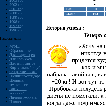
2003 год
кг
2002 год
2001 год
БЫЛО
80
2000 год
64.8
СТАЛО
1999 год
1998 год
1997 год
История успеха :
1996 год
Теперь 
Информация
«Хочу нач
МФШ
Образование
никогда 
Для владельцев
придется худ
Для новичков
Для эмигрантов
как и мн
Виртуальный клуб
Открытие ш-зала
набрала такой вес, ка
Шейпинг-стандарт
+20 кг! И вот тут-т
Шейпинг-
технологии
Пробовала похудеть 
Внимание,
жулики!
диеты не помогали, а
Личные комнаты
когда даже поднимаяс
Новости