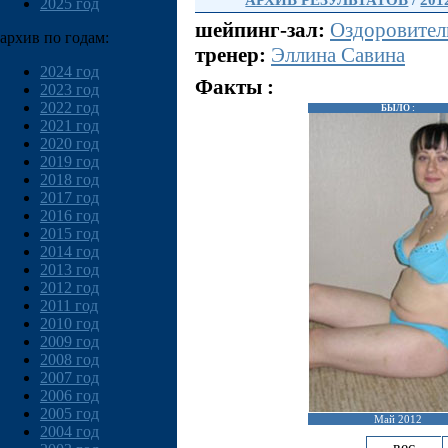
АРХИВ РЕЗУЛЬТАТОВ
/
201
2025 год
шейпинг-зал:
Оздоровител
архив по годам:
тренер:
Эллина Савина
2024 год
Факты :
2023 год
2022 год
БЫЛО :
2021 год
2020 год
2019 год
2018 год
2017 год
2016 год
2015 год
2014 год
2013 год
2012 год
2011 год
2010 год
2009 год
2008 год
2007 год
2006 год
2005 год
Май 2012
2004 год
вес