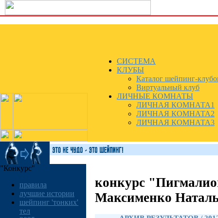
СИСТЕМА
КЛУБЫ
Каталог шейпинг-клубо
Виртуальный клуб
ЛИЧНЫЕ КОМНАТЫ
ЛИЧНАЯ КОМНАТА1
ЛИЧНАЯ КОМНАТА2
ЛИЧНАЯ КОМНАТА3
"Конкурс"
конкурс "Пигмалио
правила
лучшие истории
Максименко Натал
шейпинг 'тонких'
тел