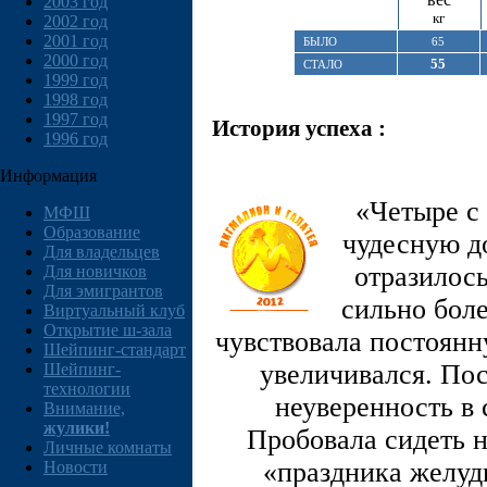
2003 год
кг
2002 год
2001 год
БЫЛО
65
2000 год
55
СТАЛО
1999 год
1998 год
1997 год
История успеха :
1996 год
Информация
«Четыре с 
МФШ
Образование
чудесную до
Для владельцев
отразилось
Для новичков
Для эмигрантов
сильно боле
Виртуальный клуб
Открытие ш-зала
чувствовала постоянн
Шейпинг-стандарт
увеличивался. Пос
Шейпинг-
технологии
неуверенность в 
Внимание,
жулики!
Пробовала сидеть н
Личные комнаты
«праздника желу
Новости