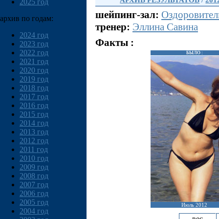
АРХИВ РЕЗУЛЬТАТОВ
/
201
2025 год
шейпинг-зал:
Оздоровител
архив по годам:
тренер:
Эллина Савина
2024 год
Факты :
2023 год
2022 год
БЫЛО :
2021 год
2020 год
2019 год
2018 год
2017 год
2016 год
2015 год
2014 год
2013 год
2012 год
2011 год
2010 год
2009 год
2008 год
2007 год
2006 год
2005 год
Июль 2012
2004 год
вес