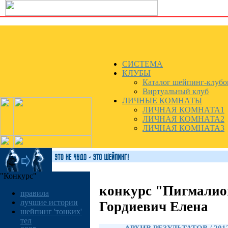
СИСТЕМА
КЛУБЫ
Каталог шейпинг-клубо
Виртуальный клуб
ЛИЧНЫЕ КОМНАТЫ
ЛИЧНАЯ КОМНАТА1
ЛИЧНАЯ КОМНАТА2
ЛИЧНАЯ КОМНАТА3
"Конкурс"
конкурс "Пигмалио
правила
лучшие истории
Гордиевич Елена
шейпинг 'тонких'
тел