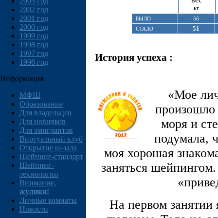
2003 год
кг
2002 год
2001 год
БЫЛО
56
2000 год
51
СТАЛО
1999 год
1998 год
1997 год
История успеха :
1996 год
Информация
«Мое лич
МФШ
Образование
произошло 
Для владельцев
моря и ст
Для новичков
Для эмигрантов
подумала, ч
Виртуальный клуб
Открытие ш-зала
моя хорошая знаком
Шейпинг-стандарт
заняться шейпингом. 
Шейпинг-
технологии
«привед
Внимание,
жулики!
Личные комнаты
На первом занятии 
Новости