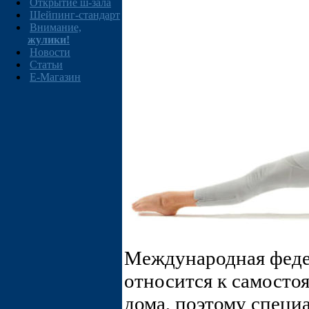
Открытие ш-зала
Шейпинг-стандарт
Внимание,
жулики!
Новости
Статьи
E-Магазин
Международная феде
относится к самосто
дома, поэтому специ