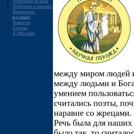
Открытие ш-зала
Шейпинг-стандарт
Внимание,
жулики!
Новости
Статьи
E-Магазин
между миром людей 
между людьми и Богам
умением пользоватьс
считались поэты, по
наравне со жрецами.
Речь была для наших 
было так, то считало