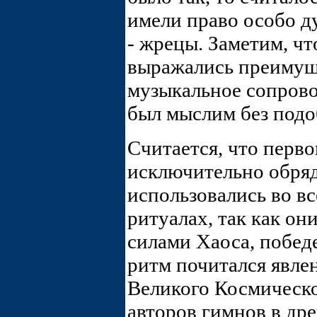
имели право особо 
- жрецы. Заметим, ч
выражались преимущ
музыкальное сопрово
был мыслим без подо
Считается, что перв
исключительно обря
использовались во в
ритуалах, так как он
силами Хаоса, побед
ритм почитался явле
Великого Космическо
авторов гимнов в др