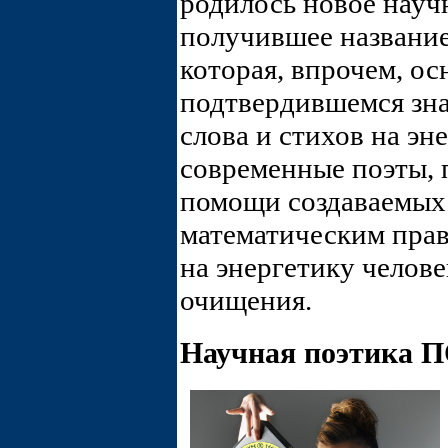
родилось новое науч
получившее названи
которая, впрочем, о
подтвердившемся зн
слова и стихов на эн
современные поэты, 
помощи создаваемых
математическим прав
на энергетику челове
очищения.
Научная поэтика 