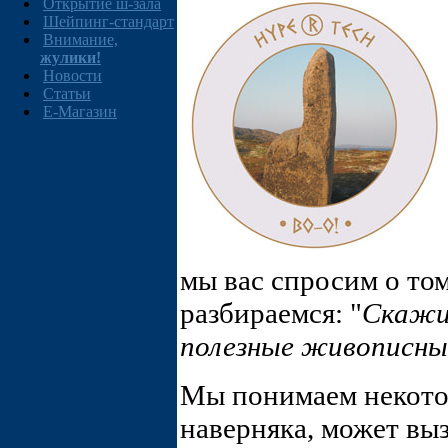
Открытие ш-зала
Шейпинг-стандарт
Внимание,
жулики!
Новости
Статьи
E-Магазин
мы вас спросим о том
разбираемся: "
Скажи
полезные живописны
Мы понимаем некотор
наверняка, может выз