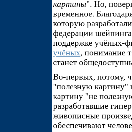
картины
". Но, повер
временное. Благодар
которую разработал
федерации шейпинга
поддержке учёных-ф
учёных
, понимание 
станет общедоступны
Во-первых, потому, ч
"полезную картину" г
картину "не полезну
разработавшие гипе
живописные произвед
обеспечивают челове