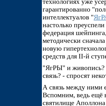
технологиях уже усе
гарантированно "пол
интеллектуалов "
ЯгР
настолько преуспели
федерация шейпинга,
методически сначала 
новую гипертехноло
средств для II-й ступ
"ЯгРЫ" и живопись?
связь? - спросят нек
А связь между ними е
Вспомним, ведь ещё
святилище Аполлона 