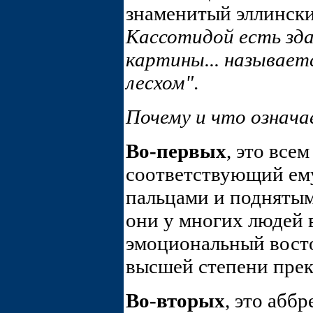
знаменитый эллинск
Кассотидой есть зда
картины... называет
лесхом"
.
Почему и что означ
Во-первых
, это все
соответствующий ему
пальцами и подняты
они у многих людей
эмоциональный восто
высшей степени прек
Во-вторых
, это абб