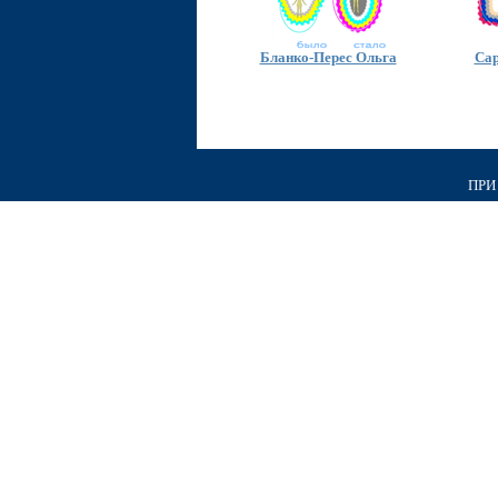
Бланко-Перес Ольга
Сар
ПРИ 