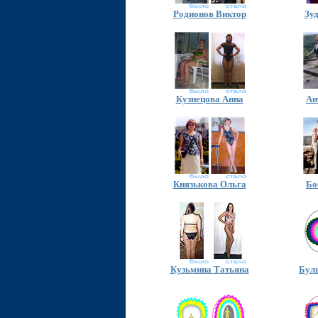
Родионов Виктор
Зу
Кузнецова Анна
Ан
Князькова Ольга
Бо
Кузьмина Татьяна
Бул