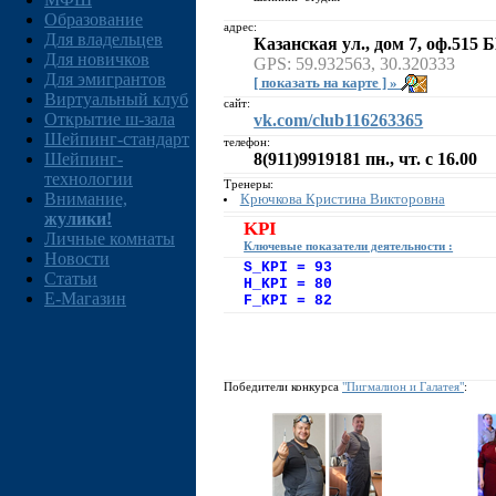
Образование
адрес:
Для владельцев
Казанская ул., дом 7, оф.515 
Для новичков
GPS: 59.932563, 30.320333
Для эмигрантов
[ показать на карте ] »
Виртуальный клуб
сайт:
Открытие ш-зала
vk.com/club116263365
Шейпинг-стандарт
телефон:
8(911)9919181 пн., чт. с 16.00
Шейпинг-
технологии
Тренеры:
Внимание,
Крючкова Кристина Викторовна
жулики!
KPI
Личные комнаты
Ключевые показатели деятельности :
Новости
S_KPI = 93
Статьи
H_KPI = 80
E-Магазин
F_KPI = 82
Победители конкурса
"Пигмалион и Галатея"
: