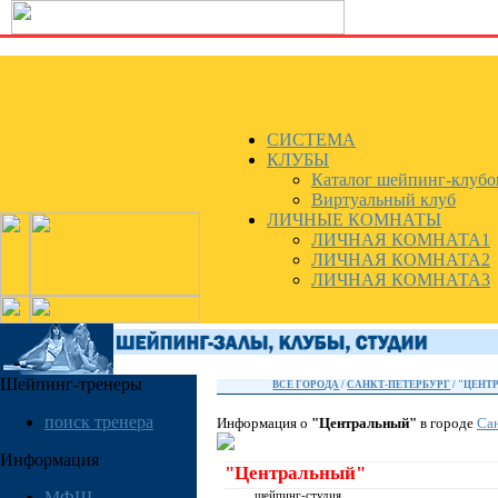
СИСТЕМА
КЛУБЫ
Каталог шейпинг-клубо
Виртуальный клуб
ЛИЧНЫЕ КОМНАТЫ
ЛИЧНАЯ КОМНАТА1
ЛИЧНАЯ КОМНАТА2
ЛИЧНАЯ КОМНАТА3
Шейпинг-тренеры
ВСЕ ГОРОДА
/
САНКТ-ПЕТЕРБУРГ
/ "ЦЕНТ
поиск тренера
Информация о
"Центральный"
в городе
Са
Информация
"Центральный"
МФШ
шейпинг-студия