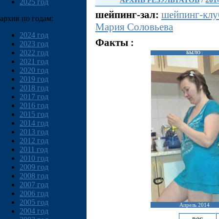
АРХИВ РЕЗУЛЬТАТОВ
/
201
2025 год
шейпинг-зал:
шейпинг-кл
архив по годам:
Мария Соловьева
2024 год
Факты :
2023 год
2022 год
БЫЛО :
2021 год
2020 год
2019 год
2018 год
2017 год
2016 год
2015 год
2014 год
2013 год
2012 год
2011 год
2010 год
2009 год
2008 год
2007 год
2006 год
2005 год
Апрель 2014
2004 год
вес