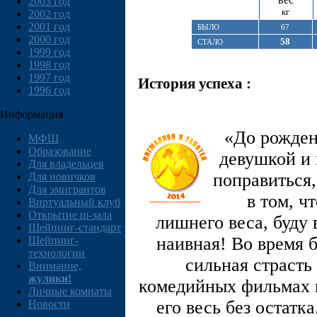
2003 год
кг
2002 год
2001 год
БЫЛО
67
2000 год
58
СТАЛО
1999 год
1998 год
1997 год
История успеха :
1996 год
Информация
«До рожден
МФШ
Образование
девушкой и 
Для владельцев
поправиться,
Для новичков
Для эмигрантов
в том, ч
Виртуальный клуб
Открытие ш-зала
лишнего веса, буду 
Шейпинг-стандарт
наивная! Во время 
Шейпинг-
технологии
сильная страсть 
Внимание,
жулики!
комедийных фильмах н
Личные комнаты
его весь без остатк
Новости