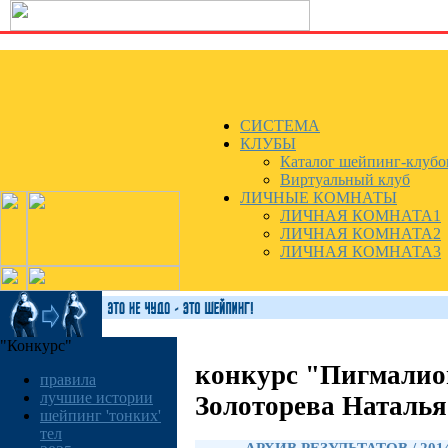
СИСТЕМА
КЛУБЫ
Каталог шейпинг-клубо
Виртуальный клуб
ЛИЧНЫЕ КОМНАТЫ
ЛИЧНАЯ КОМНАТА1
ЛИЧНАЯ КОМНАТА2
ЛИЧНАЯ КОМНАТА3
"Конкурс"
конкурс "Пигмалио
правила
лучшие истории
Золоторева Наталья
шейпинг 'тонких'
тел