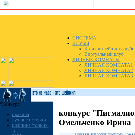
СИСТЕМА
КЛУБЫ
Каталог шейпинг-клубо
Виртуальный клуб
ЛИЧНЫЕ КОМНАТЫ
ЛИЧНАЯ КОМНАТА1
ЛИЧНАЯ КОМНАТА2
ЛИЧНАЯ КОМНАТА3
"Конкурс"
конкурс "Пигмалио
правила
лучшие истории
Омельченко Ирина
шейпинг 'тонких'
тел