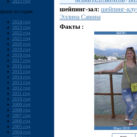
АРХИВ РЕЗУЛЬТАТОВ
/
201
2025 год
шейпинг-зал:
шейпинг-кл
архив по годам:
Эллина Савина
2024 год
Факты :
2023 год
2022 год
БЫЛО :
2021 год
2020 год
2019 год
2018 год
2017 год
2016 год
2015 год
2014 год
2013 год
2012 год
2011 год
2010 год
2009 год
2008 год
2007 год
2006 год
2005 год
Март 2019
2004 год
вес