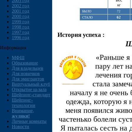
2003 год
кг
2002 год
2001 год
БЫЛО
72
2000 год
62
СТАЛО
1999 год
1998 год
1997 год
История успеха :
1996 год
Ш
Информация
«Раньше я
МФШ
Образование
пару лет н
Для владельцев
лечения го
Для новичков
Для эмигрантов
стала замеч
Виртуальный клуб
Открытие ш-зала
началу я не очень
Шейпинг-стандарт
одежда, которую я 
Шейпинг-
технологии
меня появился живот
Внимание,
жулики!
частенько болели сус
Личные комнаты
Я пыталась сесть на 
Новости