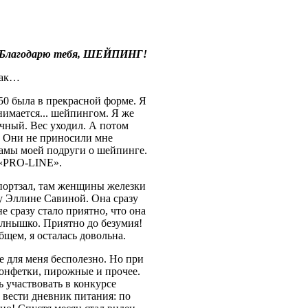
Благодарю тебя, ШЕЙПИНГ!
так…
 50 была в прекрасной форме. Я
анимается... шейпингом. Я же
дачный. Вес уходил. А потом
о! Они не приносили мне
мамы моей подруги о шейпинге.
 «PRO-LINE».
спортзал, там женщины железки
ру Эллине Савиной. Она сразу
не сразу стало приятно, что она
солнышко. Приятно до безумия!
бщем, я осталась довольна.
се для меня бесполезно. Но при
конфетки, пирожные и прочее.
ь участвовать в конкурсе
а вести дневник питания: по