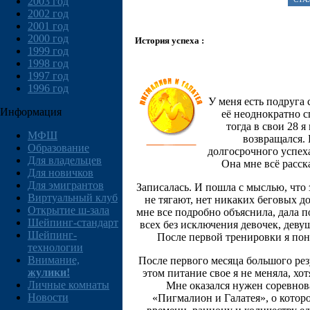
2003 год
2002 год
2001 год
2000 год
История успеха :
1999 год
1998 год
1997 год
1996 год
У меня есть подруга 
Информация
её неоднократно сп
тогда в свои 28 
МФШ
возвращался. 
Образование
долгосрочного успех
Для владельцев
Она мне всё расск
Для новичков
Для эмигрантов
Записалась. И пошла с мыслью, что
Виртуальный клуб
не тягают, нет никаких беговых д
Открытие ш-зала
мне все подробно объяснила, дала по
Шейпинг-стандарт
всех без исключения девочек, деву
Шейпинг-
После первой тренировки я поня
технологии
Внимание,
После первого месяца большого резу
жулики!
этом питание свое я не меняла, хо
Личные комнаты
Мне оказался нужен соревнова
Новости
«Пигмалион и Галатея», о которо