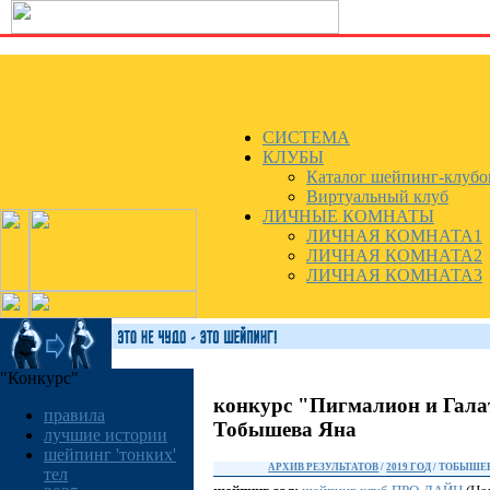
СИСТЕМА
КЛУБЫ
Каталог шейпинг-клубо
Виртуальный клуб
ЛИЧНЫЕ КОМНАТЫ
ЛИЧНАЯ КОМНАТА1
ЛИЧНАЯ КОМНАТА2
ЛИЧНАЯ КОМНАТА3
"Конкурс"
конкурс "Пигмалион и Гала
правила
Тобышева Яна
лучшие истории
шейпинг 'тонких'
АРХИВ РЕЗУЛЬТАТОВ
/
2019 ГОД
/ ТОБЫШЕ
тел