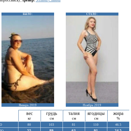
вороссийск) ,
тренер:
Эллина Савина
БЫЛО :
СТАЛО :
Январь 2019
Ноябрь 2019
вес
грудь
талия
ягодицы
жира
кг
см
см
см
%
О
80
103
81
110
46.5
55
89
63
91
24.5
ЛО