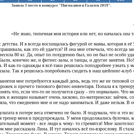
Заняла 3 место в конкурсе "Пигмалион и Галатея 2019".
«Не знаю, типичная моя история или нет, но началась она 
с детства. И я всегда восхищалась фигурой ее мамы, которая в её
рашивала, как это ей удается? И она мне отвечала, что всегда з
я весила 80 кг. Да, опыт по похудению был, но он был не особо у
Были, конечно же, и фитнес-залы, и танцы, и другие занятия. Н
а. И как-то однажды я всё-таки решилась поподробнее узнать у 
азала. Так я решилась попробовать сходить в наш шейпинг-клуб
 занятия мне потребуются каждый день, ведь это же не типовой 
орожек и прочего типового фитнес-инвентаря. Попала я к трене
нять что, если что-то не получится сразу - это нормально. Что м
шек и женщин называет очень ласково, по-матерински: зайчик, 
ла, что ежедневно мне и не надо заниматься. И даже нельзя. В о
льтата в потере веса отмечено не было. Я подумала, что и это в
тя тренер меня и предупреждала. У меня продолжались булочки, 
тельный момент - все люди к чему- то стремятся! Мне захотелос
м мне рассказала Лина. И тут началось всё по-взрослому. Я стал