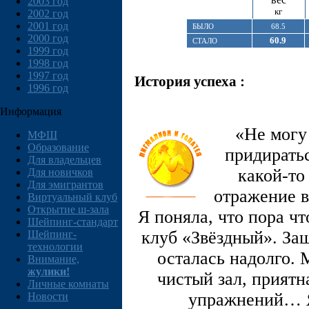
2003 год
кг
2002 год
2001 год
БЫЛО
68.5
2000 год
60.9
СТАЛО
1999 год
1998 год
1997 год
История успеха :
1996 год
Информация
«Не могу 
МФШ
Образование
придиратьс
Для владельцев
какой-то
Для новичков
Для эмигрантов
отражение в
Виртуальный клуб
Открытие ш-зала
Я поняла, что пора ч
Шейпинг-стандарт
клуб «Звёздный». Заш
Шейпинг-
технологии
осталась надолго.
Внимание,
жулики!
чистый зал, приятн
Личные комнаты
упражнений… Я
Новости