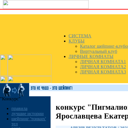
СИСТЕМА
КЛУБЫ
Каталог шейпинг-клубо
Виртуальный клуб
ЛИЧНЫЕ КОМНАТЫ
ЛИЧНАЯ КОМНАТА1
ЛИЧНАЯ КОМНАТА2
ЛИЧНАЯ КОМНАТА3
"Конкурс"
конкурс "Пигмалио
правила
лучшие истории
Ярославцева Екате
шейпинг 'тонких'
тел