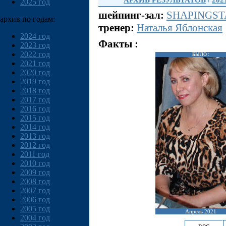
АРХИВ РЕЗУЛЬТАТОВ
/
202
2025 год
шейпинг-зал:
SHAPINGSTA
архив по годам:
тренер:
Наталья Яблонская
2024 год
Факты :
2023 год
2022 год
БЫЛО :
2021 год
2020 год
2019 год
2018 год
2017 год
2016 год
2015 год
2014 год
2013 год
2012 год
2011 год
2010 год
2009 год
2008 год
2007 год
2006 год
2005 год
Апрель 2021
2004 год
вес