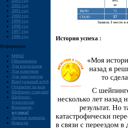
2003 год
кг
2002 год
2001 год
БЫЛО
72
2000 год
57
СТАЛО
1999 год
Заняла 3 место в 
1998 год
1997 год
1996 год
История успеха :
Информация
МФШ
«Моя история
Образование
Для владельцев
назад я реш
Для новичков
то сдел
Для эмигрантов
Виртуальный клуб
Открытие ш-зала
С шейпинго
Шейпинг-стандарт
Шейпинг-
несколько лет назад 
технологии
результат. Но 
Внимание,
жулики!
катастрофически перес
Личные комнаты
Новости
в связи с переездом в