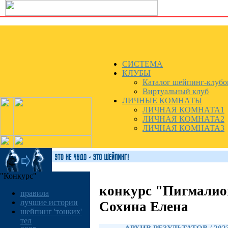
СИСТЕМА
КЛУБЫ
Каталог шейпинг-клубо
Виртуальный клуб
ЛИЧНЫЕ КОМНАТЫ
ЛИЧНАЯ КОМНАТА1
ЛИЧНАЯ КОМНАТА2
ЛИЧНАЯ КОМНАТА3
"Конкурс"
конкурс "Пигмалио
правила
лучшие истории
Сохина Елена
шейпинг 'тонких'
тел