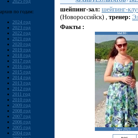
АРХИВ РЕЗУЛЬТАТОВ
/
202
2025 год
шейпинг-зал:
шейпинг-кл
архив по годам:
(Новороссийск) ,
тренер:
Э
2024 год
Факты :
2023 год
2022 год
БЫЛО :
2021 год
2020 год
2019 год
2018 год
2017 год
2016 год
2015 год
2014 год
2013 год
2012 год
2011 год
2010 год
2009 год
2008 год
2007 год
2006 год
2005 год
Март 2023
2004 год
вес