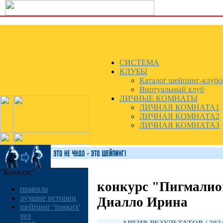
СИСТЕМА
КЛУБЫ
Каталог шейпинг-клубо
Виртуальный клуб
ЛИЧНЫЕ КОМНАТЫ
ЛИЧНАЯ КОМНАТА1
ЛИЧНАЯ КОМНАТА2
ЛИЧНАЯ КОМНАТА3
"Конкурс"
конкурс "Пигмалио
правила
лучшие истории
Диалло Ирина
шейпинг 'тонких'
тел