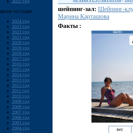
АРХИВ РЕЗУЛЬТАТОВ
/
202
2025 год
шейпинг-зал:
Шейпинг-клу
архив по годам:
Марина Карташова
2024 год
Факты :
2023 год
2022 год
БЫЛО :
2021 год
2020 год
2019 год
2018 год
2017 год
2016 год
2015 год
2014 год
2013 год
2012 год
2011 год
2010 год
2009 год
2008 год
2007 год
2006 год
2005 год
2004 год
вес