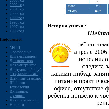
2003 год
кг
2002 год
БЫЛО
73.9
2001 год
64.2
СТАЛО
2000 год
1999 год
1998 год
История успеха :
1997 год
1996 год
Шейпин
Информация
«С систем
МФШ
апреле 2006 
Образование
Для владельцев
исполнилос
Для новичков
следила з
Для эмигрантов
Виртуальный клуб
какими-нибудь занят
Открытие ш-зала
Шейпинг-стандарт
питании практическ
Шейпинг-
офисе, отсутствие 
технологии
Внимание,
ребёнка привело к уве
жулики!
Личные комнаты
реш
Новости