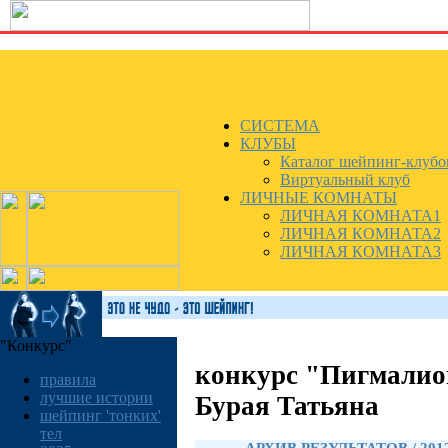
СИСТЕМА
КЛУБЫ
Каталог шейпинг-клубо
Виртуальный клуб
ЛИЧНЫЕ КОМНАТЫ
ЛИЧНАЯ КОМНАТА1
ЛИЧНАЯ КОМНАТА2
ЛИЧНАЯ КОМНАТА3
"Конкурс"
конкурс "Пигмалио
правила
лучшие истории
Бурая Татьяна
шейпинг 'тонких'
тел