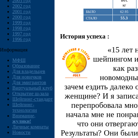
2003 год
кг
2002 год
2001 год
БЫЛО
62.95
2000 год
55.3
СТАЛО
1999 год
1998 год
1997 год
История успеха :
1996 год
«15 лет 
Информация
шейпингом и
МФШ
Образование
как раз
Для владельцев
новомодные
Для новичков
Для эмигрантов
зачем ездить далеко
Виртуальный клуб
Открытие ш-зала
женщине? И я записал
Шейпинг-стандарт
перепробовала мно
Шейпинг-
технологии
начала мне не понра
Внимание,
жулики!
что они отвергаю
Личные комнаты
Результаты? Они были.
Новости