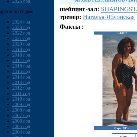
АРХИВ РЕЗУЛЬТАТОВ
/
201
2025 год
шейпинг-зал:
SHAPINGSTA
архив по годам:
тренер:
Наталья Яблонская
2024 год
Факты :
2023 год
2022 год
БЫЛО :
2021 год
2020 год
2019 год
2018 год
2017 год
2016 год
2015 год
2014 год
2013 год
2012 год
2011 год
2010 год
2009 год
2008 год
2007 год
2006 год
2005 год
Март 2012
2004 год
вес