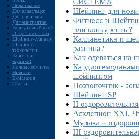
СИСТЕМА
Образование
Шейпинг для нови
Для владельцев
Для новичков
Фитнесс и Шейпин
Для эмигрантов
Виртуальный клуб
или конкуренты?
Открытие ш-зала
Калланетика и шей
Шейпинг-стандарт
Шейпинг-
разница?
технологии
Внимание,
Как одеваться на 
жулики!
Кардиогемодинами
Личные комнаты
Новости
шейпингом
E-Магазин
Статьи
Позвоночник - зон
Шейпинг SP
II оздоровительна
Асклепион XXI. Чт
Музыка – оздорови
III оздоровительн