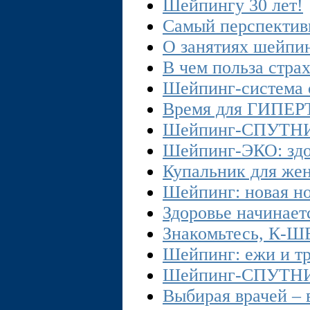
Шейпингу 30 лет!
Самый перспекти
О занятиях шейпи
В чем польза стра
Шейпинг-система с
Время для ГИП
Шейпинг-СПУТНИК
Шейпинг-ЭКО: здо
Купальник для же
Шейпинг: новая н
Здоровье начинает
Знакомьтесь, К-
Шейпинг: ежи и тр
Шейпинг-СПУТНИ
Выбирая врачей – 